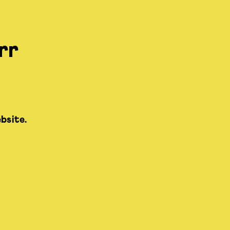
rr
bsite.